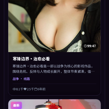
99:47
寒锋边界·治愈必看
寒锋边界·治愈必看是一部以战争为核心的影视作品，
围绕危机、反转与人物成长展开，整体节奏紧凑，值得
推荐观看。
战争
· 线路
8.1千
2.5千
6年前
最新