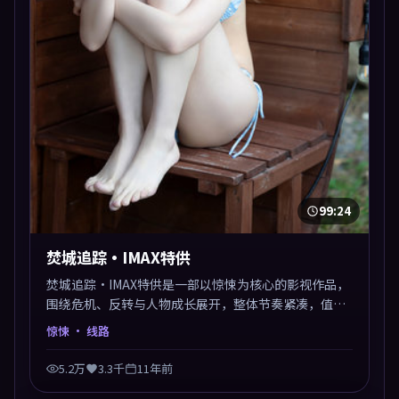
99:24
焚城追踪·IMAX特供
焚城追踪·IMAX特供是一部以惊悚为核心的影视作品，
围绕危机、反转与人物成长展开，整体节奏紧凑，值得
推荐观看。
惊悚
· 线路
5.2万
3.3千
11年前