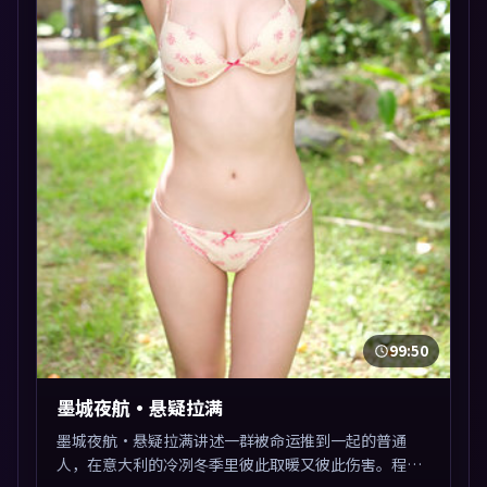
99:50
墨城夜航·悬疑拉满
墨城夜航·悬疑拉满讲述一群被命运推到一起的普通
人，在意大利的冷冽冬季里彼此取暖又彼此伤害。程耳