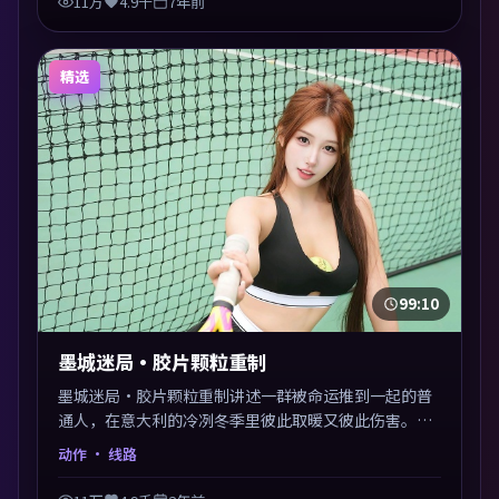
11万
4.9千
7年前
精选
99:10
墨城迷局·胶片颗粒重制
墨城迷局·胶片颗粒重制讲述一群被命运推到一起的普
通人，在意大利的冷冽冬季里彼此取暖又彼此伤害。是
枝裕和以动作类型外壳探讨信任与背叛，映后讨论度颇
动作
· 线路
高。片尾留白开放解读，关于“选择”的主题余音绕
梁。