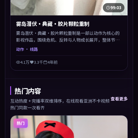
99:03
雾岛潜伏·典藏·胶片颗粒重制
雾岛潜伏·典藏·胶片颗粒重制是一部以动作为核心的
影视作品，围绕危机、反转与人物成长展开，整体节奏
紧凑，值得推荐观看。
动作
· 线路
4.1万
3.3千
4年前
热门内容
查看更多
互动热度 + 完播率双维排序，在线观看亚洲不卡视频
热门同款一次看齐
热门