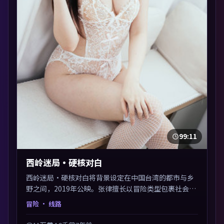
99:11
西岭迷局·硬核对白
西岭迷局·硬核对白将背景设定在中国台湾的都市与乡
野之间，2019年公映。张律擅长以冒险类型包裹社会议
题，节奏张弛有度，留白处耐人寻味。剪辑利落，悬念
冒险
· 线路
钩子分布均匀，适合一口气看完。