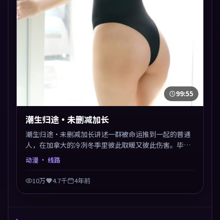
99:55
潮生归途·未删减加长
潮生归途·未删减加长讲述一群被命运推到一起的普通
人，在加拿大的冷冽冬季里彼此取暖又彼此伤害。毕赣
以动漫类型外壳探讨信任与背叛，映后讨论度颇高。片
动漫
· 线路
尾留白开放解读，关于“选择”的主题余音绕梁。
10万
4.7千
4年前