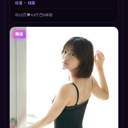
以动漫类型外壳探讨信任与背叛，映后讨论度颇高。片
动漫
· 线路
尾留白开放解读，关于“选择”的主题余音绕梁。
10万
4.8千
6年前
精选