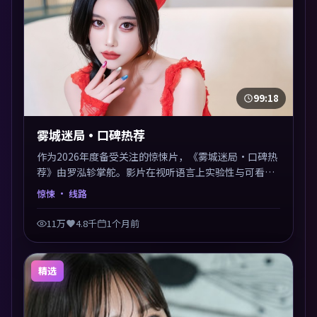
99:18
雾城迷局·口碑热荐
作为2026年度备受关注的惊悚片，《雾城迷局·口碑热
荐》由罗泓轸掌舵。影片在视听语言上实验性与可看性
兼顾，人物关系错综复杂，后劲十足。美术与服化还原
惊悚
· 线路
年代质感，细节经得起暂停回看。
11万
4.8千
1个月前
精选