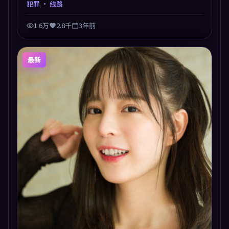
犯罪
· 线路
1.6万
2.8千
3年前
最新