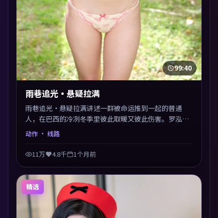
99:40
雨巷追光·悬疑拉满
雨巷追光·悬疑拉满讲述一群被命运推到一起的普通
人，在巴西的冷冽冬季里彼此取暖又彼此伤害。罗泓轸
以动作类型外壳探讨信任与背叛，映后讨论度颇高。片
动作
· 线路
尾留白开放解读，关于“选择”的主题余音绕梁。
11万
4.8千
1个月前
精选