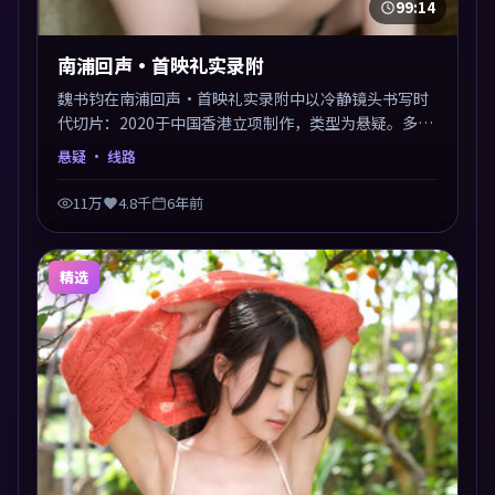
99:14
南浦回声·首映礼实录附
魏书钧在南浦回声·首映礼实录附中以冷静镜头书写时
代切片：2020于中国香港立项制作，类型为悬疑。多线
叙事交汇于终局，真相与救赎并行，适合喜欢细读表演
悬疑
· 线路
的影迷。摄影与配乐高度统一，城市夜景与内心戏互为
镜像。
11万
4.8千
6年前
精选