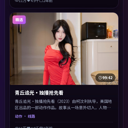
11万
4.9千
2年前
精选
99:42
青丘追光·独播抢先看
青丘追光·独播抢先看（2023）由柯汶利执导，美国地
区出品的一部动作作品。故事从一场意外切入，人物在
道德与生存之间反复摇摆，叙事层层推进，情绪克制而
动作
· 线路
有力。主演阵容以生活化表演见长，对手戏火花四溅。